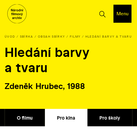
Menu
ÚVOD
SBÍRKA
OBSAH SBÍRKY
FILMY
HLEDÁNÍ BARVY A TVARU
Hledání barvy
a tvaru
Zdeněk Hrubec, 1988
O filmu
Pro kina
Pro školy