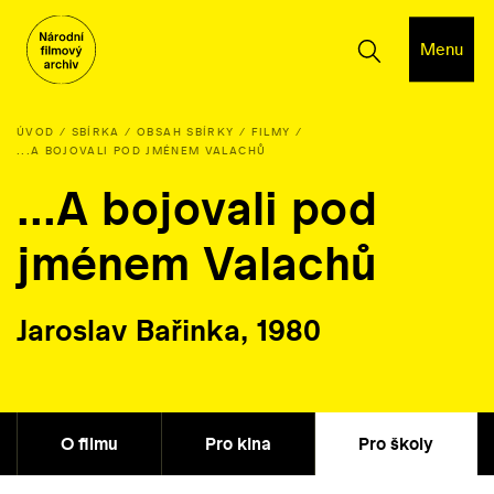
Menu
ÚVOD
SBÍRKA
OBSAH SBÍRKY
FILMY
...A BOJOVALI POD JMÉNEM VALACHŮ
...A bojovali pod
jménem Valachů
Jaroslav Bařinka, 1980
O filmu
Pro kina
Pro školy