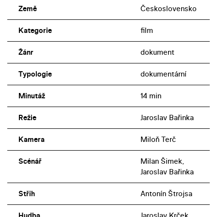
Země
Československo
Kategorie
film
Žánr
dokument
Typologie
dokumentární
Minutáž
14 min
Režie
Jaroslav Bařinka
Kamera
Miloň Terč
Scénář
Milan Šimek,
Jaroslav Bařinka
Střih
Antonín Štrojsa
Hudba
Jaroslav Krček