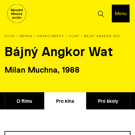
Menu
ÚVOD
SBÍRKA
OBSAH SBÍRKY
FILMY
BÁJNÝ ANGKOR WAT
Bájný Angkor Wat
Milan Muchna, 1988
O filmu
Pro kina
Pro školy