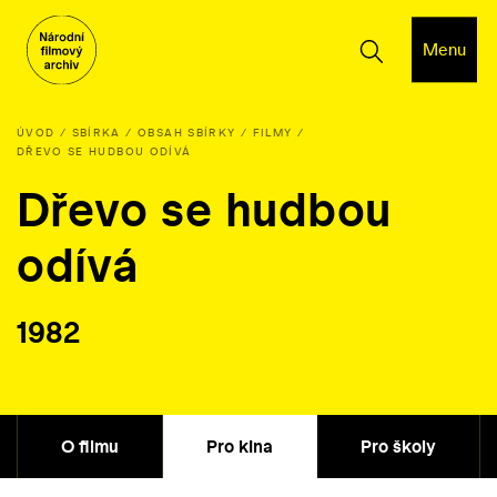
Menu
ÚVOD
SBÍRKA
OBSAH SBÍRKY
FILMY
DŘEVO SE HUDBOU ODÍVÁ
Dřevo se hudbou
odívá
1982
O filmu
Pro kina
Pro školy