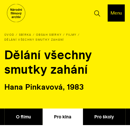
Menu
ÚVOD
SBÍRKA
OBSAH SBÍRKY
FILMY
DĚLÁNÍ VŠECHNY SMUTKY ZAHÁNÍ
Dělání všechny
smutky zahání
Hana Pinkavová, 1983
O filmu
Pro kina
Pro školy