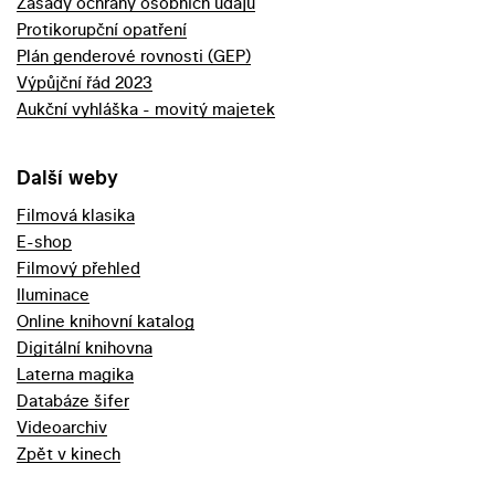
Zásady ochrany osobních údajů
Protikorupční opatření
Plán genderové rovnosti (GEP)
Výpůjční řád 2023
Aukční vyhláška - movitý majetek
Další weby
Filmová klasika
E-shop
Filmový přehled
Iluminace
Online knihovní katalog
Digitální knihovna
Laterna magika
Databáze šifer
Videoarchiv
Zpět v kinech