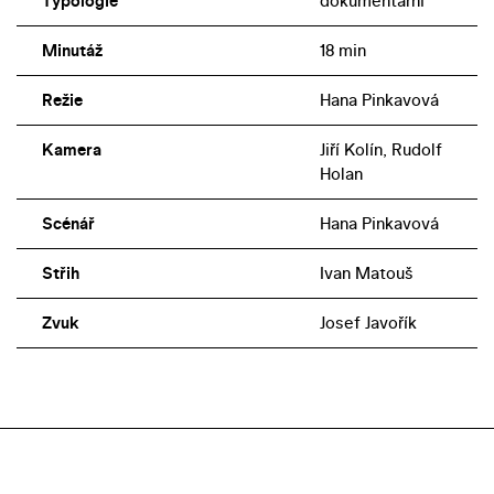
Typologie
dokumentární
Minutáž
18 min
Režie
Hana Pinkavová
Kamera
Jiří Kolín, Rudolf
Holan
Scénář
Hana Pinkavová
Střih
Ivan Matouš
Zvuk
Josef Javořík