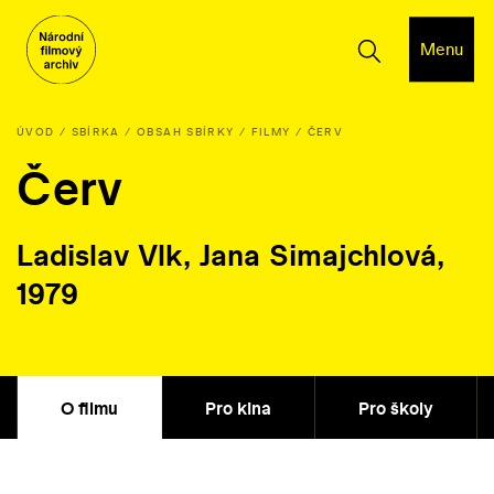
Menu
ÚVOD
SBÍRKA
OBSAH SBÍRKY
FILMY
ČERV
Červ
Ladislav Vlk, Jana Simajchlová,
1979
O filmu
Pro kina
Pro školy