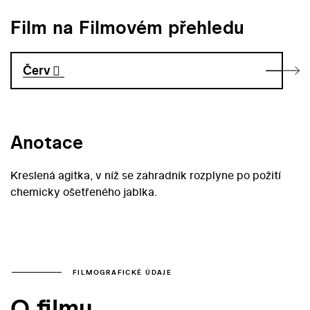
Film na Filmovém přehledu
Červ
Anotace
Kreslená agitka, v níž se zahradník rozplyne po požití
chemicky ošetřeného jablka.
FILMOGRAFICKÉ ÚDAJE
O filmu