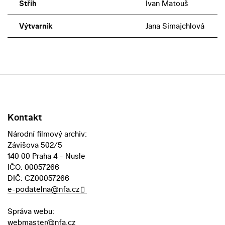
Střih
Ivan Matouš
Výtvarník
Jana Simajchlová
Kontakt
Národní filmový archiv:
Závišova 502/5
140 00 Praha 4 - Nusle
IČO: 00057266
DIČ: CZ00057266
e-podatelna@nfa.cz
Správa webu:
webmaster@nfa.cz