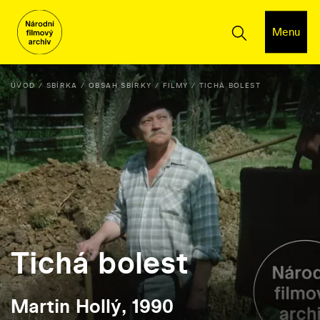
Menu
ÚVOD
SBÍRKA
OBSAH SBÍRKY
FILMY
TICHÁ BOLEST
Tichá bolest
Martin Hollý, 1990