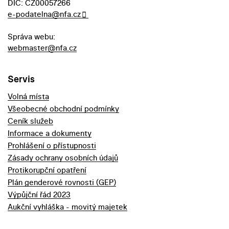
DIČ: CZ00057266
e-podatelna@nfa.cz
Správa webu:
webmaster@nfa.cz
Servis
Volná místa
Všeobecné obchodní podmínky
Ceník služeb
Informace a dokumenty
Prohlášení o přístupnosti
Zásady ochrany osobních údajů
Protikorupční opatření
Plán genderové rovnosti (GEP)
Výpůjční řád 2023
Aukční vyhláška - movitý majetek