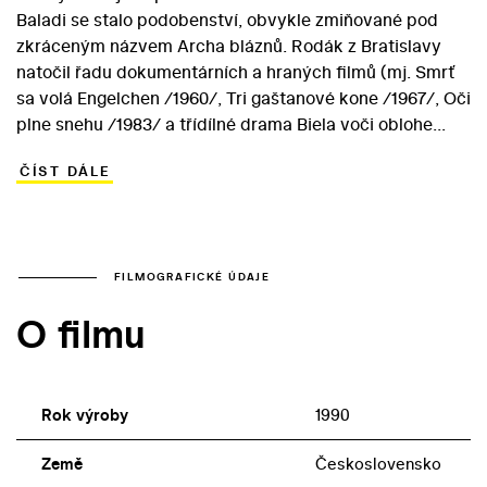
Baladi se stalo podobenství, obvykle zmiňované pod
zkráceným názvem Archa bláznů. Rodák z Bratislavy
natočil řadu dokumentárních a hraných filmů (mj. Smrť
sa volá Engelchen /1960/, Tri gaštanové kone /1967/, Oči
plne snehu /1983/ a třídílné drama Biela voči oblohe
/1986/). Na svém kontě má však i televizní pohádku O
ČÍST DÁLE
živé vodě (1987) a seriál Největší z Pierotů, inspirovaný v
roce 1990 románem Františka Kožíka. Archa bláznů
zůstává ovšem v rámci Balaďovy tvorby snímkem, který
naneštěstí spolehlivě zablokoval jeho kariéru filmového
režiséra. Volná adaptace alegorické povídky Antona
FILMOGRAFICKÉ ÚDAJE
Pavloviče Čechova Pavilon č. 6 (1892), k níž napsal
O filmu
scénář Lubor Dohnal, byla totiž navzdory dodržení
teritoria i dobového rámce průhledným podobenstvím o
dobové politické situaci. Výroba filmu byla v roce 1970
zastavena a natočený materiál byl rekonstruován až po
Rok výroby
1990
dvaceti letech. Archa bláznů byla dokončena podle
původní koncepce, satisfakce tvůrců výjimečného díla
Země
Československo