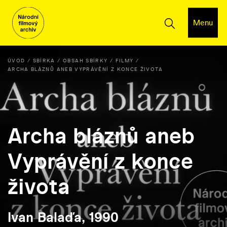
Menu
ÚVOD
SBÍRKA
OBSAH SBÍRKY
FILMY
ARCHA BLÁZNŮ ANEB VYPRÁVĚNÍ Z KONCE ŽIVOTA
Archa bláznů aneb
Vyprávění z konce
života
Ivan Balaďa, 1990