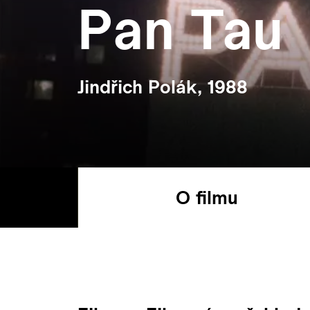
Pan Tau
Jindřich Polák, 1988
O filmu