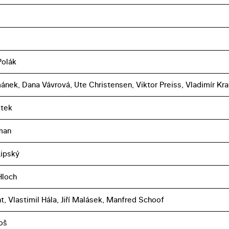
Polák
ánek, Dana Vávrová, Ute Christensen, Viktor Preiss, Vladimír Kra
otek
man
Lipský
Hloch
nt, Vlastimil Hála, Jiří Malásek, Manfred Schoof
oš