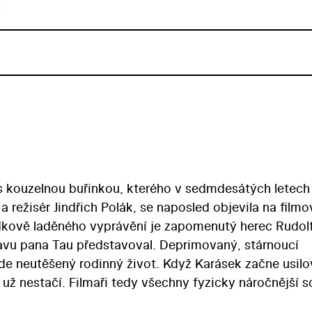
u
s kouzelnou buřinkou, kterého v sedmdesátých letech
a režisér Jindřich Polák, se naposled objevila na film
ádkově laděného vyprávění je zapomenutý herec Rudol
tavu pana Tau představoval. Deprimovaný, stárnoucí
ede neutěšený rodinný život. Když Karásek začne usilo
 už nestačí. Filmaři tedy všechny fyzicky náročnější 
ovi, který je neschopnému hereckému veteránovi k