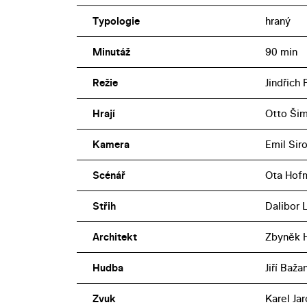
Typologie
hraný
Minutáž
90 min
Režie
Jindřich 
Hrají
Otto Šim
Kamera
Emil Sir
Scénář
Ota Hof
Střih
Dalibor 
Architekt
Zbyněk 
Hudba
Jiří Baža
Zvuk
Karel Jar