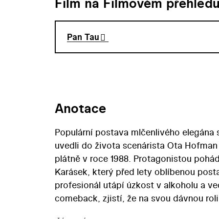
Film na Filmovém přehled
Pan Tau
Anotace
Populární postava mlčenlivého elegána 
uvedli do života scenárista Ota Hofman 
plátně v roce 1988. Protagonistou poh
Karásek, který před lety oblíbenou pos
profesionál utápí úzkost v alkoholu a v
comeback, zjistí, že na svou dávnou roli
svěří jistému panu Novákovi, naturščik