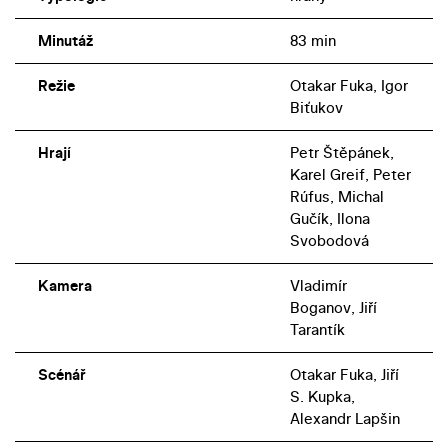
Minutáž
83 min
Režie
Otakar Fuka, Igor
Biťukov
Hrají
Petr Štěpánek,
Karel Greif, Peter
Rúfus, Michal
Gučík, Ilona
Svobodová
Kamera
Vladimír
Boganov, Jiří
Tarantík
Scénář
Otakar Fuka, Jiří
S. Kupka,
Alexandr Lapšin