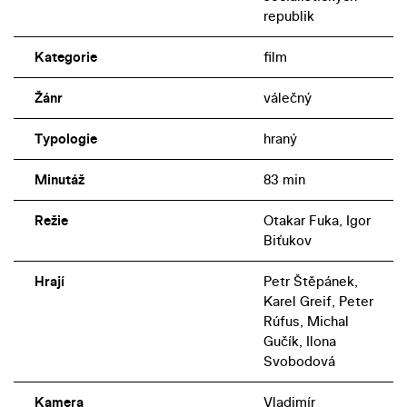
republik
Kategorie
film
Žánr
válečný
Typologie
hraný
Minutáž
83 min
Režie
Otakar Fuka, Igor
Biťukov
Hrají
Petr Štěpánek,
Karel Greif, Peter
Rúfus, Michal
Gučík, Ilona
Svobodová
Kamera
Vladimír