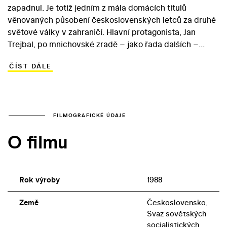
zapadnul. Je totiž jedním z mála domácích titulů
věnovaných působení československých letců za druhé
světové války v zahraničí. Hlavní protagonista, Jan
Trejbal, po mnichovské zradě – jako řada dalších –
odchází do emigrace. Ve Francii se stane vojenským
ČÍST DÁLE
letcem a po působení v Anglii přichází v dubnu 1944 do
Sovětského svazu. Pod Trejbalovým velením slouží i
mladičký podporučík Jandák, který prožívá první bojové
zkušenosti i lásku k četařce Aleně… Spolu s Otakarem
Fukou (jehož filmografii Piloti zakončují) se na režii
FILMOGRAFICKÉ ÚDAJE
snímku podílel i sovětský režisér Igor Biťukov. V
O filmu
mezinárodním hereckém obsazení se blýsknou čeští
herci Petr Štěpánek (Trejbal), Karel Greif (Jandák) a
Ilona Svobodová (Alena).
Rok výroby
1988
Země
Československo,
Svaz sovětských
socialistických