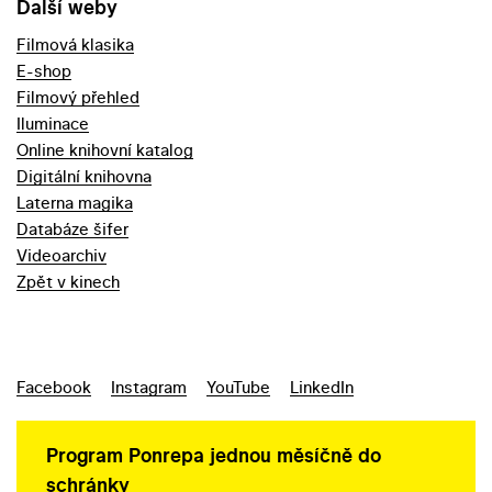
Další weby
Filmová klasika
E-shop
Filmový přehled
Iluminace
Online knihovní katalog
Digitální knihovna
Laterna magika
Databáze šifer
Videoarchiv
Zpět v kinech
Facebook
Instagram
YouTube
LinkedIn
Program Ponrepa jednou měsíčně do
schránky