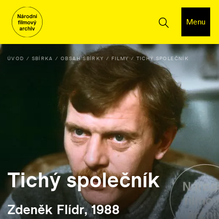
Menu
ÚVOD
SBÍRKA
OBSAH SBÍRKY
FILMY
TICHÝ SPOLEČNÍK
Tichý společník
Zdeněk Flídr, 1988