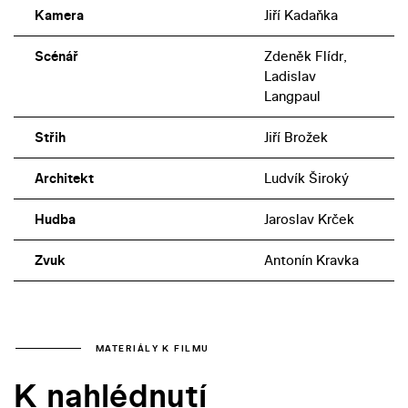
Kamera
Jiří Kadaňka
Scénář
Zdeněk Flídr,
Ladislav
Langpaul
Střih
Jiří Brožek
Architekt
Ludvík Široký
Hudba
Jaroslav Krček
Zvuk
Antonín Kravka
MATERIÁLY K FILMU
K nahlédnutí