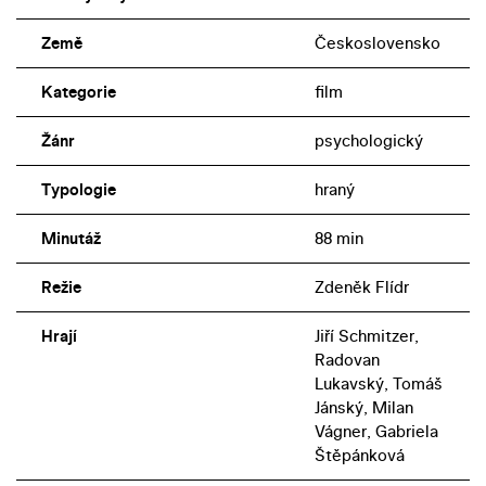
Země
Československo
Kategorie
film
Žánr
psychologický
Typologie
hraný
Minutáž
88 min
Režie
Zdeněk Flídr
Hrají
Jiří Schmitzer,
Radovan
Lukavský, Tomáš
Jánský, Milan
Vágner, Gabriela
Štěpánková