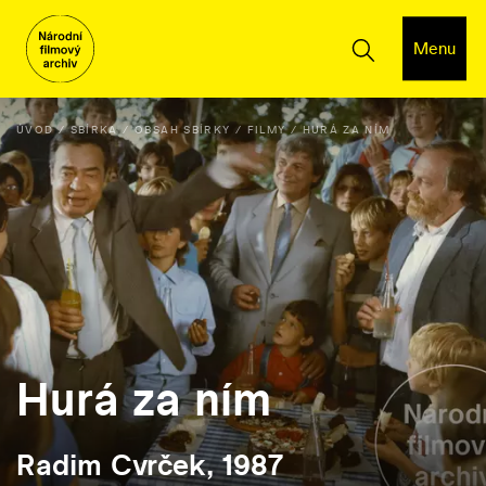
Menu
ÚVOD
SBÍRKA
OBSAH SBÍRKY
FILMY
HURÁ ZA NÍM
Hurá za ním
Radim Cvrček, 1987