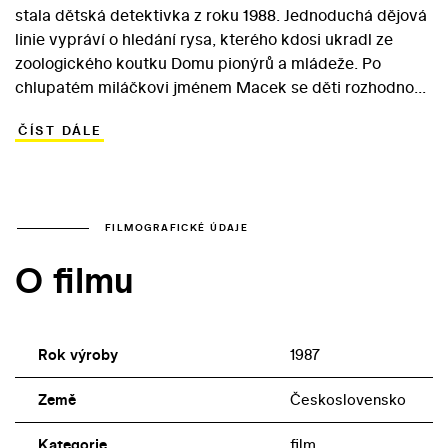
stala dětská detektivka z roku 1988. Jednoduchá dějová
linie vypráví o hledání rysa, kterého kdosi ukradl ze
zoologického koutku Domu pionýrů a mládeže. Po
chlupatém miláčkovi jménem Macek se děti rozhodnou
pátrat na vlastní pěst – a pomohou tak i příslušníkům
ČÍST DÁLE
Veřejné bezpečnosti (tehdejší policie), kteří vyšetřují
krádeže vzácných mincí a poštovních známek. Zločinec
se totiž rozhodl pašovat cennosti uvnitř klece s
kočkovitou šelmou. Bodrý kapitán Váňa patří – vedle
ministerského úředníka Honzíčka z tragikomedie Dobří
FILMOGRAFICKÉ ÚDAJE
holubi se vracejí (1988) – k posledním rolím tehdy
O filmu
osmapadesátiletého Vladimíra Menšíka. Ten v rámci
obsazení dominuje nad svými méně známými partnery,
většinou herci z Brna či ze Slovenska.
Rok výroby
1987
Země
Československo
Kategorie
film