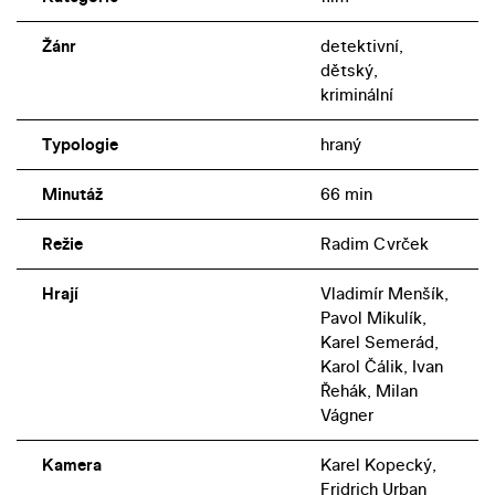
Žánr
detektivní,
dětský,
kriminální
Typologie
hraný
Minutáž
66 min
Režie
Radim Cvrček
Hrají
Vladimír Menšík,
Pavol Mikulík,
Karel Semerád,
Karol Čálik, Ivan
Řehák, Milan
Vágner
Kamera
Karel Kopecký,
Fridrich Urban