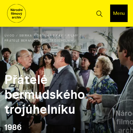
Menu
ÚVOD
SBÍRKA
OBSAH SBÍRKY
FILMY
PŘÁTELÉ BERMUDSKÉHO TROJÚHELNÍKU
Přátelé
bermudského
trojúhelníku
1986