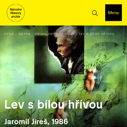
Menu
ÚVOD
SBÍRKA
OBSAH SBÍRKY
FILMY
LEV S BÍLOU HŘÍVOU
Lev s bílou hřívou
Jaromil Jireš, 1986