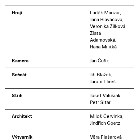
Hrají
Luděk Munzar,
Jana Hlaváčová,
Veronika Žilková,
Zlata
Adamovská,
Hana Militká
Kamera
Jan Čuřík
Scénář
Jiří Blažek,
Jaromil Jireš
Střih
Josef Valušiak,
Petr Sitár
Architekt
Miloš Červinka,
Jindřich Goetz
Výtvarník
Věra Flašarová