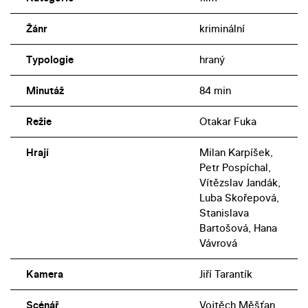
Žánr
kriminální
Typologie
hraný
Minutáž
84 min
Režie
Otakar Fuka
Hrají
Milan Karpíšek,
Petr Pospíchal,
Vítězslav Jandák,
Luba Skořepová,
Stanislava
Bartošová, Hana
Vávrová
Kamera
Jiří Tarantík
Scénář
Vojtěch Měšťan,