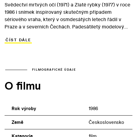
Svědectví mrtvých očí (1971) a Zlaté rybky (1977) v roce
1986 i snímek inspirovaný skutečným případem
sériového vraha, který v osmdesátých letech řádil v
Praze a v severních Čechách. Padesátiletý modelový
krejčí Miki Opatovský (Milan Karpíšek) pracuje celý
ČÍST DÁLE
život mezi krásnými ženami, provokativní fotografka
Monika v něm ovšem vzbudí vražedný chtíč.
Opatovského postupně ovládne vražedná posedlost.
Škrtič, který na své okolí působí jako nenápadný, slušný
člověk, se mění ve fantóma, který se specializuje na
FILMOGRAFICKÉ ÚDAJE
sexuálně motivované zločiny… Nic o manželových
O filmu
nočních výletech netuší ani jeho žena (Luba Skořepová).
V rolích ochránců spravedlnosti, kteří unikajícího vraha
nakonec dopadnou, se objevili Vítězslav Jandák a Petr
Pospíchal.
Rok výroby
1986
Země
Československo
Kategorie
film