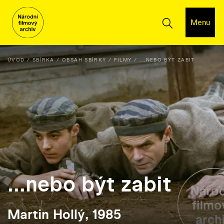
Menu
ÚVOD
SBÍRKA
OBSAH SBÍRKY
FILMY
...NEBO BÝT ZABIT
...nebo být zabit
Martin Hollý, 1985