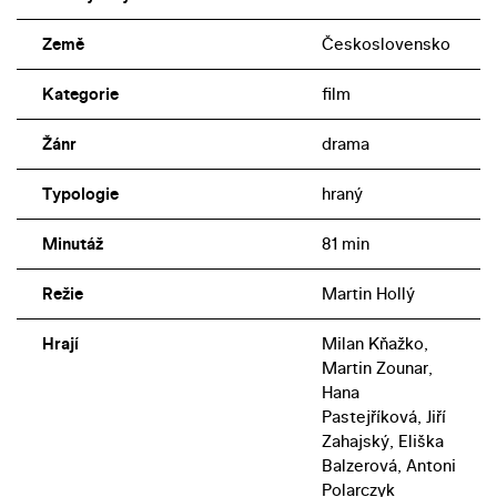
Země
Československo
Kategorie
film
Žánr
drama
Typologie
hraný
Minutáž
81 min
Režie
Martin Hollý
Hrají
Milan Kňažko,
Martin Zounar,
Hana
Pastejříková, Jiří
Zahajský, Eliška
Balzerová, Antoni
Polarczyk