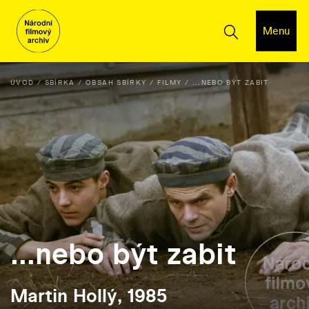
Menu
ÚVOD
SBÍRKA
OBSAH SBÍRKY
FILMY
...NEBO BÝT ZABIT
...nebo být zabit
Martin Hollý, 1985