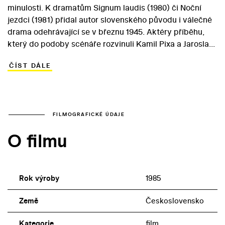
minulosti. K dramatům Signum laudis (1980) či Noční
jezdci (1981) přidal autor slovenského původu i válečné
drama odehrávající se v březnu 1945. Aktéry příběhu,
který do podoby scénáře rozvinuli Kamil Pixa a Jaroslav
Vokřál, jsou dva vězni, kteří se odhodlají k útěku z
ČÍST DÁLE
koncentračního tábora. Nacisté se totiž rozhodli vězně
zlikvidovat a na přemýšlení není čas. Ernest je
veteránem španělské občanské války, mladý odbojář
Kim přišel o rodinu během heydrichiády. Společně se
vydávají na cestu plnou nástrah, během které musejí
FILMOGRAFICKÉ ÚDAJE
osvědčit odvahu i nelítostnost. Pokud totiž nezabijí,
O filmu
přijdou sami o život… Expresivně pojatý snímek se opírá
o herecké výkony Milana Kňažka (Ernest) a Martina
Zounara (Kim).
Rok výroby
1985
Země
Československo
Kategorie
film