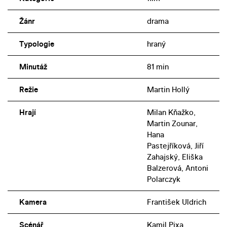
Žánr
drama
Typologie
hraný
Minutáž
81 min
Režie
Martin Hollý
Hrají
Milan Kňažko,
Martin Zounar,
Hana
Pastejříková, Jiří
Zahajský, Eliška
Balzerová, Antoni
Polarczyk
Kamera
František Uldrich
Scénář
Kamil Pixa,