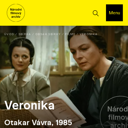
Menu
ÚVOD
SBÍRKA
OBSAH SBÍRKY
FILMY
VERONIKA
Veronika
Otakar Vávra, 1985