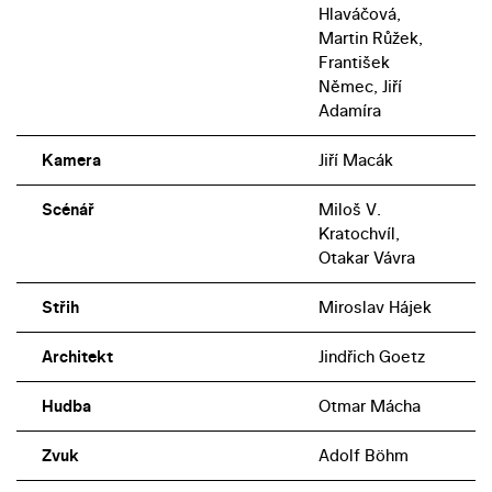
Hlaváčová,
Martin Růžek,
František
Němec, Jiří
Adamíra
Kamera
Jiří Macák
Scénář
Miloš V.
Kratochvíl,
Otakar Vávra
Střih
Miroslav Hájek
Architekt
Jindřich Goetz
Hudba
Otmar Mácha
Zvuk
Adolf Böhm