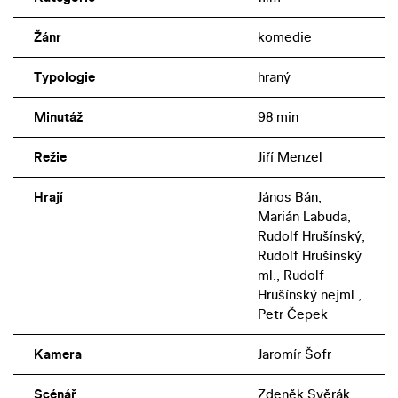
Jeho součástí je také popudlivý Turek (Petr Čepek),
Žánr
komedie
žárlící na svou manželku Janu (Libuše Šafránková), nebo
věčně zasněný doktor Skružný (Rudolf Hrušínský), který
Typologie
hraný
se při řízení rád kochá krásami české krajiny.
Minutáž
98 min
Režie
Jiří Menzel
Hrají
János Bán,
Marián Labuda,
Rudolf Hrušínský,
Rudolf Hrušínský
ml., Rudolf
Hrušínský nejml.,
Petr Čepek
Kamera
Jaromír Šofr
Scénář
Zdeněk Svěrák