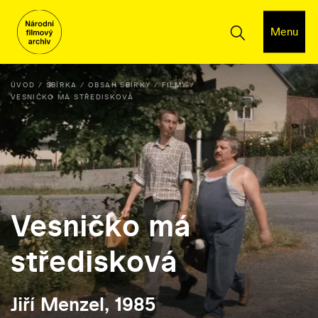
Menu
ÚVOD
SBÍRKA
OBSAH SBÍRKY
FILMY
VESNIČKO MÁ STŘEDISKOVÁ
Vesničko má
středisková
Jiří Menzel, 1985