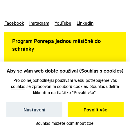
Facebook
Instagram
YouTube
LinkedIn
Program Ponrepa jednou měsíčně do
schránky
Aby se vám web dobře používal (Souhlas s cookies)
Ochrana osobních údajů
Pro co nejpohodlnější používání webu potřebujeme váš
souhlas
se zpracováním souborů cookies. Souhlas udělíte
kliknutím na tlačítko "Povolit vše".
Nastavení
Povolit vše
©️ Národní filmový archiv, 2026
Souhlas můžete odmítnout
zde
.