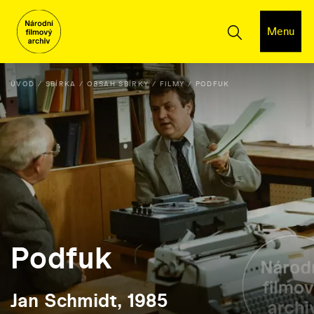
Menu
ÚVOD
SBÍRKA
OBSAH SBÍRKY
FILMY
PODFUK
Podfuk
Jan Schmidt, 1985