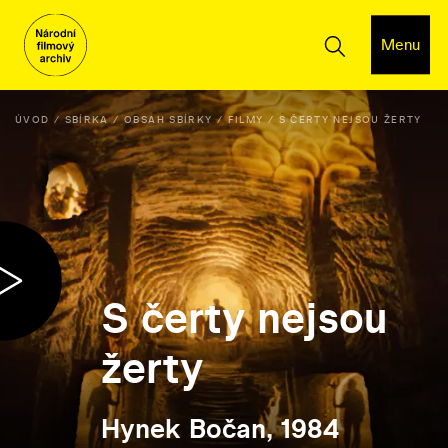
Menu
ÚVOD
SBÍRKA
OBSAH SBÍRKY
FILMY
S ČERTY NEJSOU ŽERTY
S čerty nejsou
žerty
Hynek Bočan, 1984