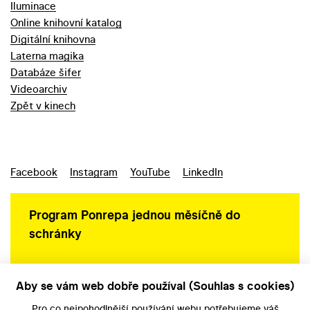
Iluminace
Online knihovní katalog
Digitální knihovna
Laterna magika
Databáze šifer
Videoarchiv
Zpět v kinech
Facebook
Instagram
YouTube
LinkedIn
Program Ponrepa jednou měsíčně do
schránky
Aby se vám web dobře používal (Souhlas s cookies)
Ochrana osobních údajů
Pro co nejpohodlnější používání webu potřebujeme váš