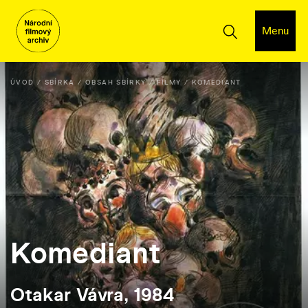
Menu
ÚVOD
SBÍRKA
OBSAH SBÍRKY
FILMY
KOMEDIANT
Komediant
Otakar Vávra, 1984