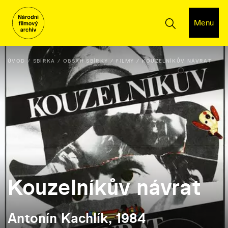
Menu
ÚVOD
SBÍRKA
OBSAH SBÍRKY
FILMY
KOUZELNÍKŮV NÁVRAT
Kouzelníkův návrat
Antonín Kachlík, 1984