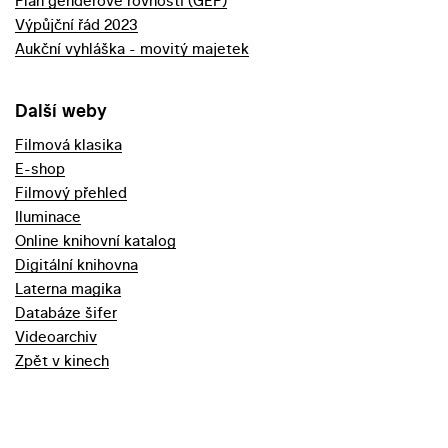
Plán genderové rovnosti (GEP)
Výpůjční řád 2023
Aukční vyhláška - movitý majetek
Další weby
Filmová klasika
E-shop
Filmový přehled
Iluminace
Online knihovní katalog
Digitální knihovna
Laterna magika
Databáze šifer
Videoarchiv
Zpět v kinech