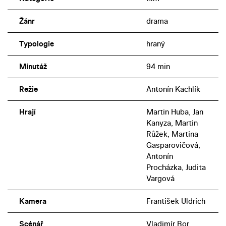
Žánr
drama
Typologie
hraný
Minutáž
94 min
Režie
Antonín Kachlík
Hrají
Martin Huba, Jan
Kanyza, Martin
Růžek, Martina
Gasparovičová,
Antonín
Procházka, Judita
Vargová
Kamera
František Uldrich
Scénář
Vladimír Bor