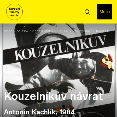
Menu
ÚVOD
SBÍRKA
OBSAH SBÍRKY
FILMY
KOUZELNÍKŮV NÁVRAT
Kouzelníkův návrat
Antonín Kachlík, 1984