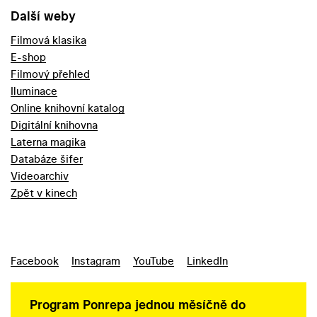
Další weby
Filmová klasika
E-shop
Filmový přehled
Iluminace
Online knihovní katalog
Digitální knihovna
Laterna magika
Databáze šifer
Videoarchiv
Zpět v kinech
Facebook
Instagram
YouTube
LinkedIn
Program Ponrepa jednou měsíčně do