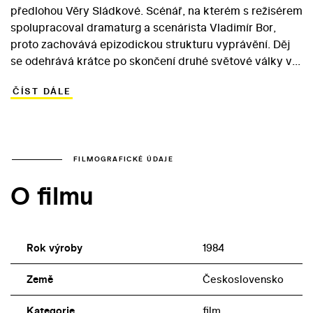
předlohou Věry Sládkové. Scénář, na kterém s režisérem
spolupracoval dramaturg a scenárista Vladimír Bor,
proto zachovává epizodickou strukturu vyprávění. Děj
se odehrává krátce po skončení druhé světové války v
severomoravské části Sudet, kam místo německých
ČÍST DÁLE
starousedlíků přicházejí noví obyvatelé. Ti se pokoušejí
začít nový, normální život, což jim komplikují i
vysidlovaní Němci, zvláště vdova po důstojníkovi SS
Irma (Brigit Frohriepová), která za války ukrývala svého
milence – iluzionistu Lišku (Martin Huba). Do muže,
FILMOGRAFICKÉ ÚDAJE
který se vlažně pokouší za německou milenku orodovat,
O filmu
se navíc zamiluje půvabná dívka Julinka (Martina
Gasparovičová), která v Sudetách hledala nový,
šťastnější život.
Rok výroby
1984
Země
Československo
Kategorie
film