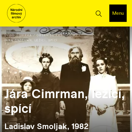
Menu
ÚVOD
SBÍRKA
OBSAH SBÍRKY
FILMY
JÁRA CIMRMAN, LEŽÍCÍ, SPÍCÍ
Jára Cimrman, ležící,
spící
Ladislav Smoljak, 1982