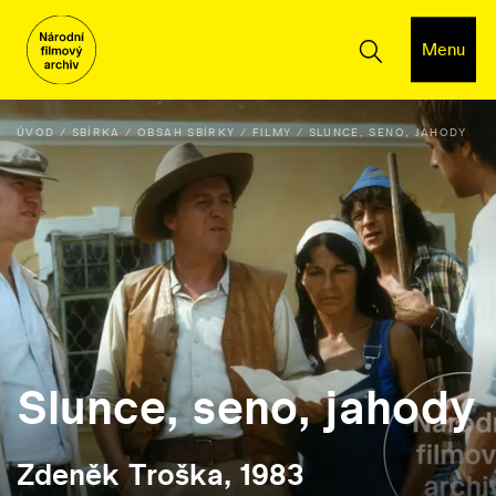
Menu
ÚVOD
SBÍRKA
OBSAH SBÍRKY
FILMY
SLUNCE, SENO, JAHODY
Slunce, seno, jahody
Zdeněk Troška, 1983