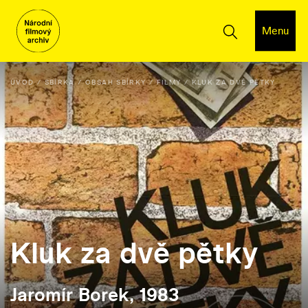
Menu
ÚVOD
SBÍRKA
OBSAH SBÍRKY
FILMY
KLUK ZA DVĚ PĚTKY
Kluk za dvě pětky
Jaromír Borek, 1983