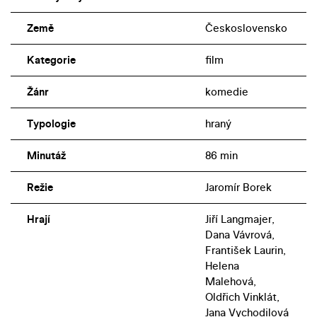
Země
Československo
Kategorie
film
Žánr
komedie
Typologie
hraný
Minutáž
86 min
Režie
Jaromír Borek
Hrají
Jiří Langmajer,
Dana Vávrová,
František Laurin,
Helena
Malehová,
Oldřich Vinklát,
Jana Vychodilová