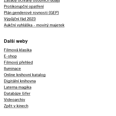
Zásady ochrany osobních údajů
Protikorupční opatření
Plán genderové rovnosti (GEP)
Výpůjční řád 2023
Aukční vyhláška - movitý majetek
Další weby
Filmová klasika
E-shop
Filmový přehled
Iluminace
Online knihovní katalog
Digitální knihovna
Laterna magika
Databáze šifer
Videoarchiv
Zpět v kinech