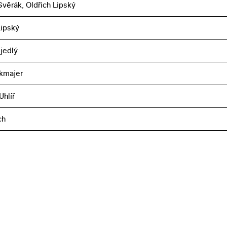
věrák, Oldřich Lipský
Lipský
jedlý
kmajer
Uhlíř
ch