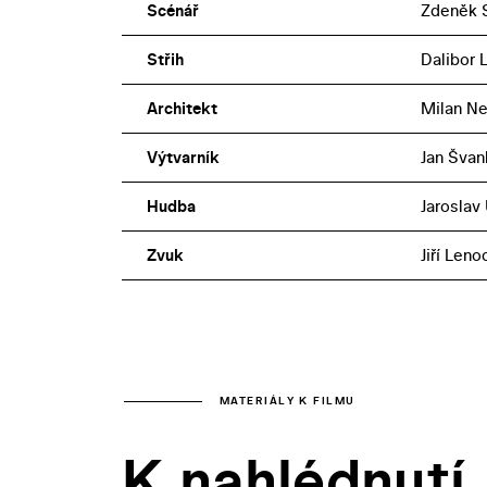
Scénář
Zdeněk S
Střih
Dalibor 
Architekt
Milan Ne
Výtvarník
Jan Švan
Hudba
Jaroslav 
Zvuk
Jiří Leno
MATERIÁLY K FILMU
K nahlédnutí