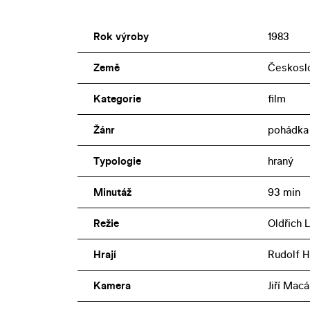
Rok výroby
1983
Země
Českosl
Kategorie
film
Žánr
pohádka
Typologie
hraný
Minutáž
93 min
Režie
Oldřich 
Hrají
Rudolf H
Kamera
Jiří Macá