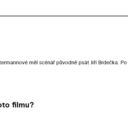
termannové měl scénář původně psát Jiří Brdečka. Po
.
to filmu?