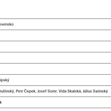
ovensko
Lipský
rušínský, Petr Čepek, Josef Somr, Vida Skalská, Július Satinský
k