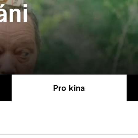
áni
Pro kina