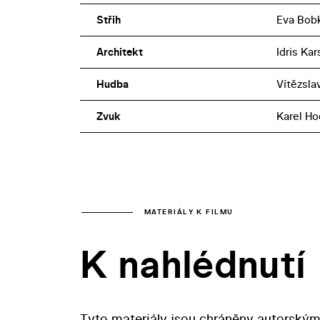
Střih
Eva Bob
Architekt
Idris Ka
Hudba
Vítězsla
Zvuk
Karel H
MATERIÁLY K FILMU
K nahlédnutí
Tyto materiály jsou chráněny autorským