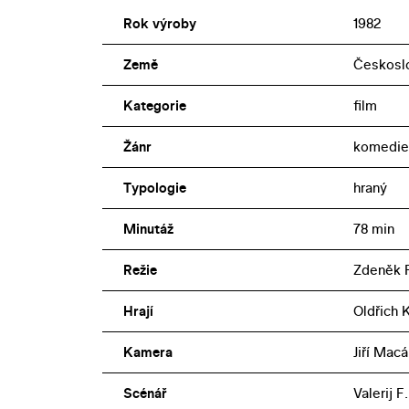
Rok výroby
1982
Země
Českoslo
Kategorie
film
Žánr
komedie
Typologie
hraný
Minutáž
78 min
Režie
Zdeněk 
Hrají
Oldřich 
Kamera
Jiří Macá
Scénář
Valerij F