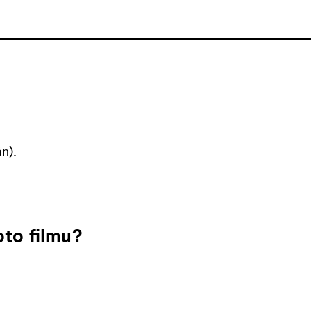
n).
to filmu?