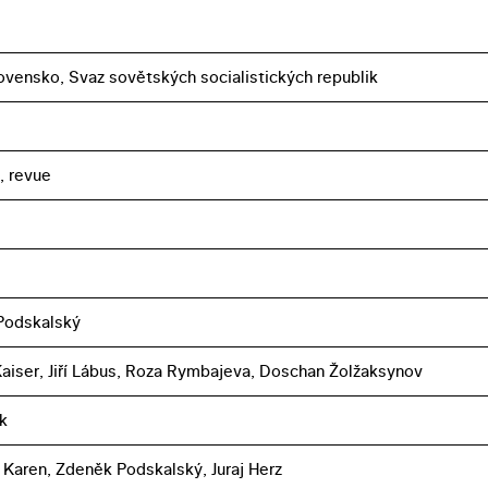
vensko, Svaz sovětských socialistických republik
, revue
Podskalský
Kaiser, Jiří Lábus, Roza Rymbajeva, Doschan Žolžaksynov
k
. Karen, Zdeněk Podskalský, Juraj Herz