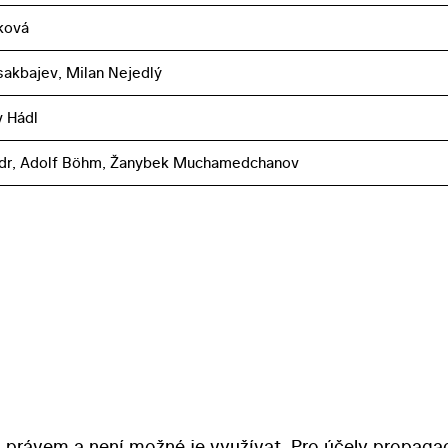
ková
rsakbajev, Milan Nejedlý
v Hádl
odr, Adolf Böhm, Žanybek Muchamedchanov
 právem a není možné je využívat. Pro účely propaga