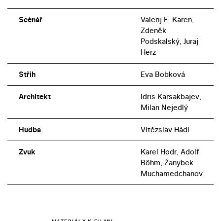
Scénář
Valerij F. Karen,
Zdeněk
Podskalský, Juraj
Herz
Střih
Eva Bobková
Architekt
Idris Karsakbajev,
Milan Nejedlý
Hudba
Vítězslav Hádl
Zvuk
Karel Hodr, Adolf
Böhm, Žanybek
Muchamedchanov