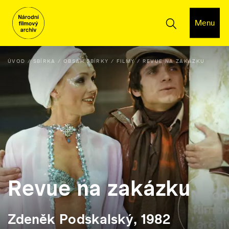
Menu
ÚVOD
SBÍRKA
OBSAH SBÍRKY
FILMY
REVUE NA ZAKÁZKU
Revue na zakázku
Zdeněk Podskalský, 1982