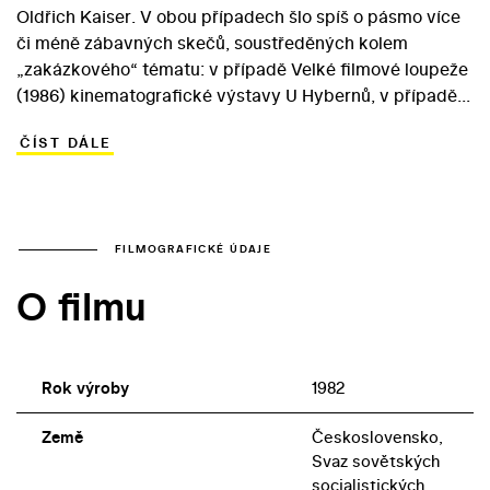
Oldřich Kaiser. V obou případech šlo spíš o pásmo více
či méně zábavných skečů, soustředěných kolem
„zakázkového“ tématu: v případě Velké filmové loupeže
(1986) kinematografické výstavy U Hybernů, v případě
bláznivé komedie o prezentaci československo-
ČÍST DÁLE
kazašské kulturní vzájemnosti. V rámci přípravy na
koprodukční lední revui podle Pohádek tisíce a jedné
noci se tak dvojice hrdinů – asistent choreografa a
asistent režie – vypraví do exotické Alma Aty, aby
nastudovala kazašský folklór. Hranice mezi realitou a
FILMOGRAFICKÉ ÚDAJE
fantazií obou mladých mužů je ovšem velmi rozmlžená…
O filmu
Vedle dvojice populárních hlavních představitelů se ve
filmu objevuje řada kazašských i sovětských umělců. V
pěveckých rolích se ovšem uplatnili i Helena
Vondráčková a Karel Černoch.
Rok výroby
1982
Země
Československo,
Svaz sovětských
socialistických