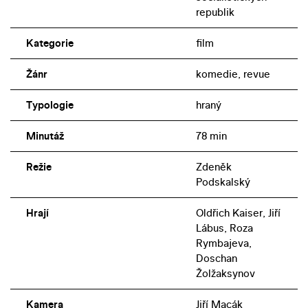
republik
Kategorie
film
Žánr
komedie, revue
Typologie
hraný
Minutáž
78 min
Režie
Zdeněk
Podskalský
Hrají
Oldřich Kaiser, Jiří
Lábus, Roza
Rymbajeva,
Doschan
Žolžaksynov
Kamera
Jiří Macák