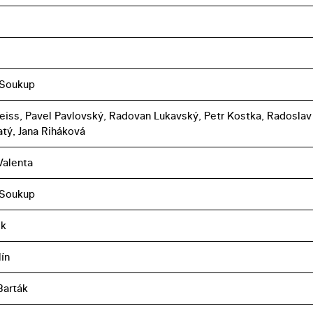
 Soukup
reiss, Pavel Pavlovský, Radovan Lukavský, Petr Kostka, Radoslav
tý, Jana Riháková
Valenta
 Soukup
ek
lín
Barták