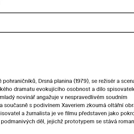
u
pohraničníků, Drsná planina (1979), se režisér a scen
ckého dramatu evokujícího osobnost a dílo spisovatel
y mladý novinář angažuje v nespravedlivém soudním
 a současně s podivínem Xaveriem zkoumá oltářní obr
sovatel a žurnalista je ve filmu představen jako pok
 podmanivých děl, jejichž prototypem se stává roma
lovém snímku ztvárnil Viktor Preiss. Role Xaviera se uja