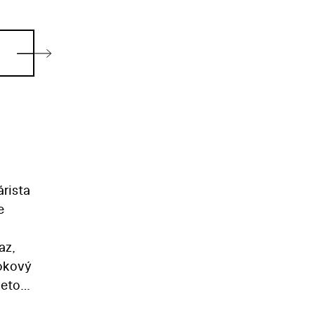
árista
e
az,
rokový
neto
l