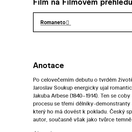
Film na Filmovém přehled
Romaneto
Anotace
Po celovečerním debutu o tvrdém životě 
Jaroslav Soukup energicky ujal romanti
Jakuba Arbese (1840–1914). Ten se cob
procesu se třemi dělníky-demonstranty
který ho má dovést k pokladu. Český spi
autor, současně však jako tvůrce temně
Svatý Xaverius (1873). Hlavní roli ve sty