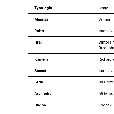
Typologie
hraný
Minutáž
87 min
Režie
Jaroslav
Hrají
Viktor P
Brzoboha
Kamera
Richard 
Scénář
Jaroslav
Střih
Jiří Brož
Architekt
Jiří Mato
Hudba
Zdeněk 