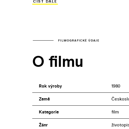
ČÍST DÁLE
Pavel Pavlovský. Jaroslav Soukup kvůli a
pražském Starém Městě.
FILMOGRAFICKÉ ÚDAJE
O filmu
Rok výroby
1980
Země
Českosl
Kategorie
film
Žánr
životopi