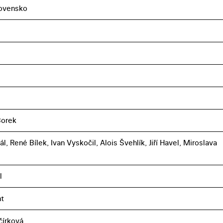
ovensko
Borek
ál, René Bílek, Ivan Vyskočil, Alois Švehlík, Jiří Havel, Miroslava
l
nt
čírková