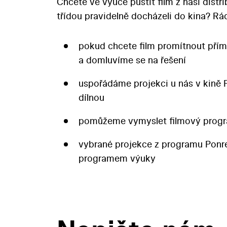
Chcete ve výuce pustit film z naší distr
třídou pravidelně docházeli do kina? 
pokud chcete film promítnout přím
a domluvíme se na řešení
uspořádáme projekci u nás v kině 
dílnou
pomůžeme vymyslet filmový progr
vybrané projekce z programu Pon
programem výuky