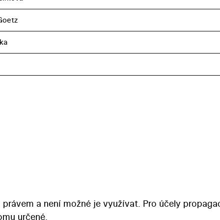
 Goetz
ka
 právem a není možné je využívat. Pro účely propaga
tomu určené.