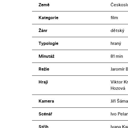
Země
Českosl
Kategorie
film
Žánr
dětský
Typologie
hraný
Minutáž
81 min
Režie
Jaromír 
Hrají
Viktor Kr
Hozová
Kamera
Jiří Šáma
Scénář
Ivo Pela
Střih
Ivana Ka