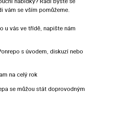
ibuční nabídky? Rádi byste se
Rádi vám se vším pomůžeme.
o u vás ve třídě, napište nám
Ponrepo s úvodem, diskuzí nebo
am na celý rok
repa se můžou stát doprovodným