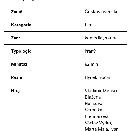
Země
Československo
Kategorie
film
Žánr
komedie, satira
Typologie
hraný
Minutáž
82 min
Režie
Hynek Bočan
Hrají
Vladimír Menšík,
Blažena
Holišová,
Veronika
Freimanová,
Václav Vydra,
Marta Malá, Ivan