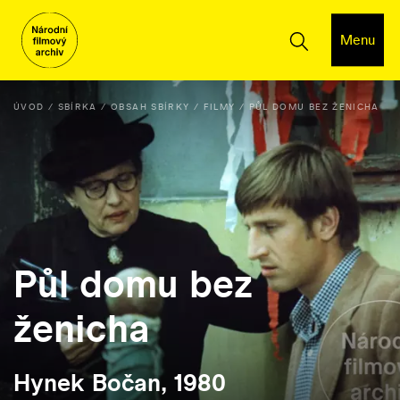
Menu
ÚVOD
SBÍRKA
OBSAH SBÍRKY
FILMY
PŮL DOMU BEZ ŽENICHA
Půl domu bez
ženicha
Hynek Bočan, 1980