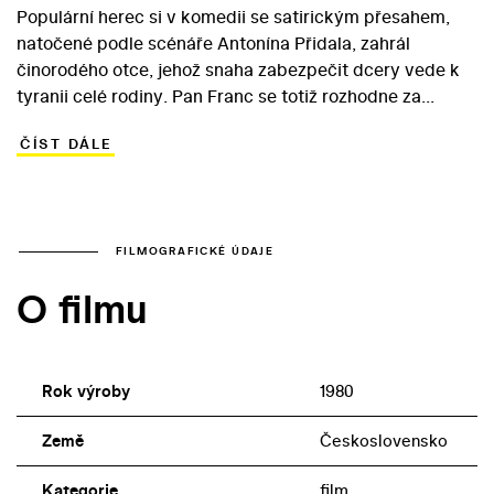
Populární herec si v komedii se satirickým přesahem,
natočené podle scénáře Antonína Přidala, zahrál
činorodého otce, jehož snaha zabezpečit dcery vede k
tyranii celé rodiny. Pan Franc se totiž rozhodne za
každou cenu postavit rodinnou vilu a na stavbě
ČÍST DÁLE
zaměstná manželku, dcery Olinu a Jiřinu i jejich
nápadníky. Mladí lidé ovšem pod tlakem samozvaného
uzurpátora začnou měnit své představy o společném
životě, které nyní mají daleko k původním mileneckým
plánům… Komediální portrét dominantní hlavy rodiny,
FILMOGRAFICKÉ ÚDAJE
jež ostatním vnucuje svou představu o světě,
O filmu
představuje v rolích hrdinových dcer Veroniku
Freimanovou a Martu Malou. Nápadníky sester
Francových ztvárnili Václav Vydra a Ivan Vyskočil.
Rok výroby
1980
Země
Československo
Kategorie
film