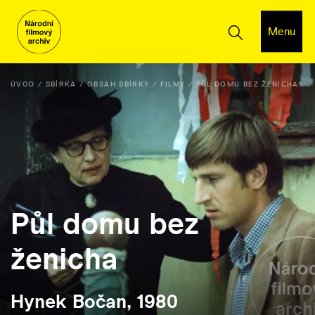
Menu
ÚVOD
SBÍRKA
OBSAH SBÍRKY
FILMY
PŮL DOMU BEZ ŽENICHA
Půl domu bez
ženicha
Hynek Bočan, 1980