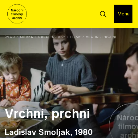
Menu
ÚVOD
SBÍRKA
OBSAH SBÍRKY
FILMY
VRCHNÍ, PRCHNI
Vrchní, prchni
Ladislav Smoljak, 1980