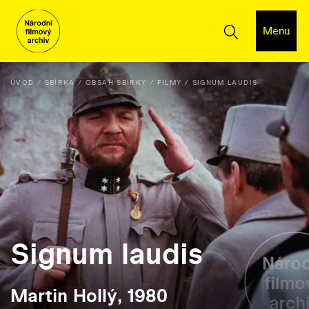
Menu
ÚVOD
SBÍRKA
OBSAH SBÍRKY
FILMY
SIGNUM LAUDIS
Signum laudis
Martin Hollý, 1980