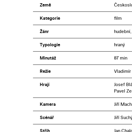
Země
Českosl
Kategorie
film
Žánr
hudební
Typologie
hraný
Minutáž
87 min
Režie
Vladimír
Hrají
Josef Blá
Pavel Ze
Kamera
Jiří Mac
Scénář
Jiří Such
Střih
Jan Chal