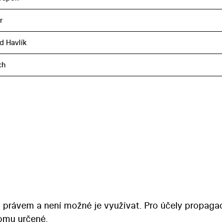
r
d Havlík
ch
 právem a není možné je využívat. Pro účely propaga
tomu určené.