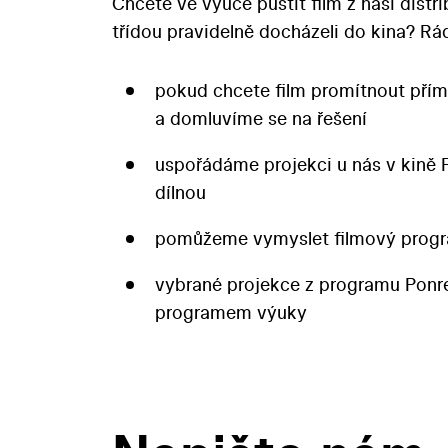
Chcete ve výuce pustit film z naší distr
třídou pravidelně docházeli do kina? 
pokud chcete film promítnout přím
a domluvíme se na řešení
uspořádáme projekci u nás v kině 
dílnou
pomůžeme vymyslet filmový progr
vybrané projekce z programu Pon
programem výuky