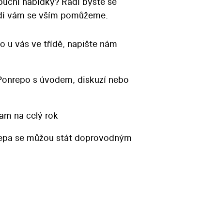
ibuční nabídky? Rádi byste se
Rádi vám se vším pomůžeme.
o u vás ve třídě, napište nám
Ponrepo s úvodem, diskuzí nebo
am na celý rok
repa se můžou stát doprovodným