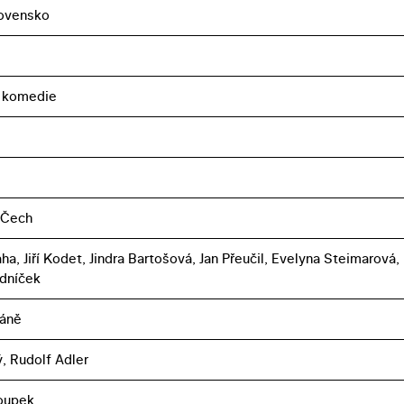
ovensko
, komedie
 Čech
ha, Jiří Kodet, Jindra Bartošová, Jan Přeučil, Evelyna Steimarová,
dníček
háně
ý, Rudolf Adler
oupek