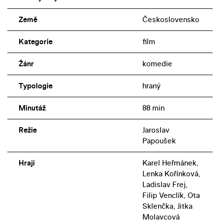
Země
Československo
Kategorie
film
Žánr
komedie
Typologie
hraný
Minutáž
88 min
Režie
Jaroslav
Papoušek
Hrají
Karel Heřmánek,
Lenka Kořínková,
Ladislav Frej,
Filip Venclík, Ota
Sklenčka, Jitka
Molavcová