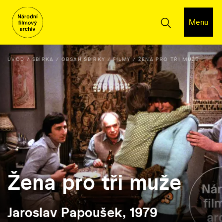
Menu
ÚVOD
SBÍRKA
OBSAH SBÍRKY
FILMY
ŽENA PRO TŘI MUŽE
Žena pro tři muže
Jaroslav Papoušek, 1979