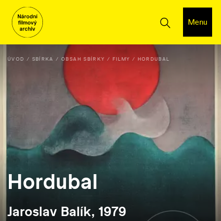
Menu
ÚVOD
SBÍRKA
OBSAH SBÍRKY
FILMY
HORDUBAL
Hordubal
Jaroslav Balík, 1979