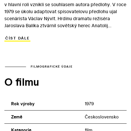
v hlavní roli vznikli se souhlasem autora předlohy. V roce
1979 se úkolu adaptovat spisovatelovu předlohu ujal
scenárista Václav Nývlt. Hrdinu dramatu režiséra
Jaroslava Balíka ztvárnil sovětský herec Anatolij
Kuzněcov. Protagonista se vrací domů po pěti letech
ČÍST DÁLE
dřiny v daleké Americe. Rodina Juraje Hordubala i jeho
vesničtí sousedé si však myslí, že v cizině zemřel.
Manželka Polana (Libuše Geprtová) se už dala
dohromady s čeledínem Štěpánem (maďarský herec
Sándor Ozted) – a aby obhájila svůj nový život, neváhá
FILMOGRAFICKÉ ÚDAJE
těžce nemocného manžela zabít... Navzdory snaze o
O filmu
autenticitu venkovského prostředí zůstala i Balíkova
adaptace mnohotvárné předloze mnoho dlužna.
Rok výroby
1979
Země
Československo
Kategorie
film