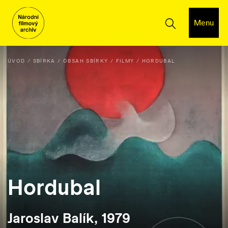
Menu
ÚVOD
SBÍRKA
OBSAH SBÍRKY
FILMY
HORDUBAL
Hordubal
Jaroslav Balík, 1979