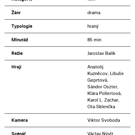
Žánr
drama
Typologie
hraný
Minutáž
85 min
Režie
Jaroslav Balík
Hrají
Anatolij
Kuzněcov, Libuše
Geprtová,
Sándor Oszter,
Klára Pollertová,
Karol L. Zachar,
Ota Sklenčka
Kamera
Viktor Svoboda
Scénář
Václav Nývlt