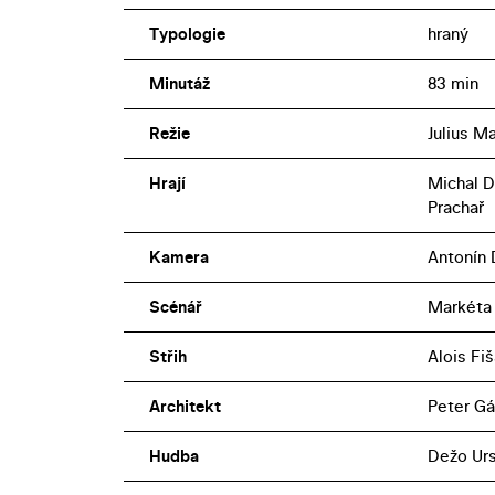
Typologie
hraný
Minutáž
83 min
Režie
Julius M
Hrají
Michal D
Prachař
Kamera
Antonín 
Scénář
Markéta 
Střih
Alois Fi
Architekt
Peter Gá
Hudba
Dežo Urs