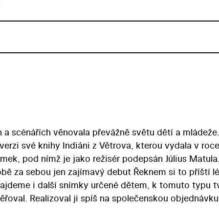
u
 a scénářích věnovala převážně světu dětí a mládeže.
verzi své knihy Indiáni z Větrova, kterou vydala v roc
ímek, pod nímž je jako režisér podepsán Július Matula
obě za sebou jen zajímavý debut Řeknem si to příští l
 najdeme i další snímky určené dětem, k tomuto typu 
oval. Realizoval ji spíš na společenskou objednávku
atočil jako film evokující téma spartakiády. Indiány z