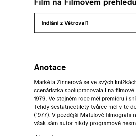
Film na Filmovém přehled
Indiáni z Větrova
Anotace
Markéta Zinnerová se ve svých knížkách
scenáristka spolupracovala i na filmové 
1979. Ve stejném roce měl premiéru i sn
Tehdy šestatřicetiletý tvůrce měl v té d
(1977). V pozdější Matulově filmografii
však sám autor nikdy programově nesměř
Bloudění orientačního běžce (1986) tak n