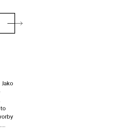
 Jako
e
.
éto
tvorby
.