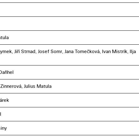
atula
ymek, Jiří Strnad, Josef Somr, Jana Tomečková, Ivan Mistrík, Ilja
Daňhel
Zinnerová, Julius Matula
šárek
l
iny