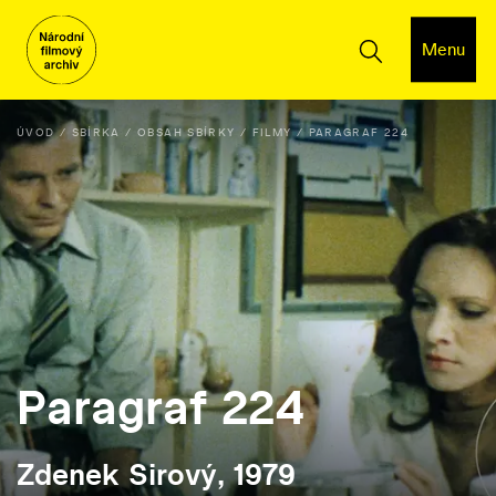
Menu
ÚVOD
SBÍRKA
OBSAH SBÍRKY
FILMY
PARAGRAF 224
Paragraf 224
Zdenek Sirový, 1979