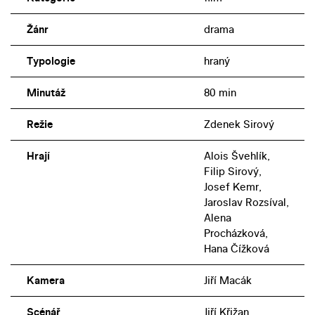
Žánr
drama
Typologie
hraný
Minutáž
80 min
Režie
Zdenek Sirový
Hrají
Alois Švehlík,
Filip Sirový,
Josef Kemr,
Jaroslav Rozsíval,
Alena
Procházková,
Hana Čížková
Kamera
Jiří Macák
Scénář
Jiří Křižan