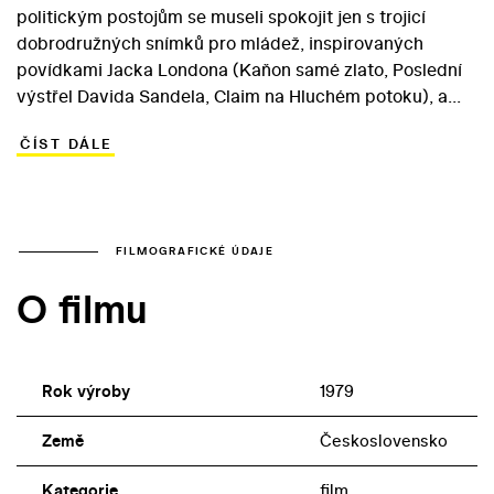
politickým postojům se museli spokojit jen s trojicí
dobrodružných snímků pro mládež, inspirovaných
povídkami Jacka Londona (Kaňon samé zlato, Poslední
výstřel Davida Sandela, Claim na Hluchém potoku), a
dvěma snímky z výrobního prostředí – Hrozbou (1978) a
ČÍST DÁLE
Paragrafem 224 (1979) – založeným na podobném
půdorysu. Na omezeném půdorysu se však Sirovému s
Křižanem povedlo odvést žánrově zajímavou práci.
Paragraf 224 se odehrává v chemičce, jejíž vedoucí
výzkumu Plaček (Josef Kemr) musí odejít do důchodu.
FILMOGRAFICKÉ ÚDAJE
Nahradí ho mladší kolega Bernát (Alois Švehlík), který je
O filmu
však podle titulního paragrafu obviněn z hrubé
nedbalosti, protože v jeho laboratoři došlo ke smrtelné
nehodě. Zahořklý, starý kolega mu nakonec pomůže.
Rok výroby
1979
Země
Československo
Kategorie
film