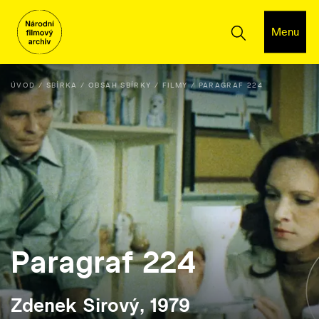
Menu
ÚVOD
SBÍRKA
OBSAH SBÍRKY
FILMY
PARAGRAF 224
Paragraf 224
Zdenek Sirový, 1979