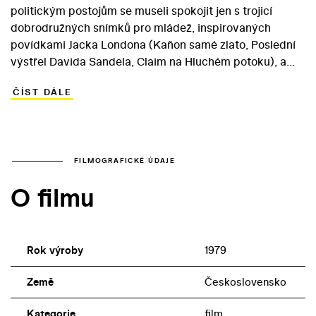
politickým postojům se museli spokojit jen s trojicí
dobrodružných snímků pro mládež, inspirovaných
povídkami Jacka Londona (Kaňon samé zlato, Poslední
výstřel Davida Sandela, Claim na Hluchém potoku), a
dvěma snímky z výrobního prostředí – Hrozbou (1978) a
ČÍST DÁLE
Paragrafem 224 (1979) – založeným na podobném
půdorysu. Na omezeném půdorysu se však Sirovému s
Křižanem povedlo odvést žánrově zajímavou práci.
Paragraf 224 se odehrává v chemičce, jejíž vedoucí
výzkumu Plaček (Josef Kemr) musí odejít do důchodu.
FILMOGRAFICKÉ ÚDAJE
Nahradí ho mladší kolega Bernát (Alois Švehlík), který je
O filmu
však podle titulního paragrafu obviněn z hrubé
nedbalosti, protože v jeho laboratoři došlo ke smrtelné
nehodě. Zahořklý, starý kolega mu nakonec pomůže.
Rok výroby
1979
Země
Československo
Kategorie
film