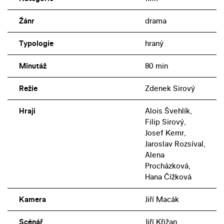
Žánr
drama
Typologie
hraný
Minutáž
80 min
Režie
Zdenek Sirový
Hrají
Alois Švehlík,
Filip Sirový,
Josef Kemr,
Jaroslav Rozsíval,
Alena
Procházková,
Hana Čížková
Kamera
Jiří Macák
Scénář
Jiří Křižan