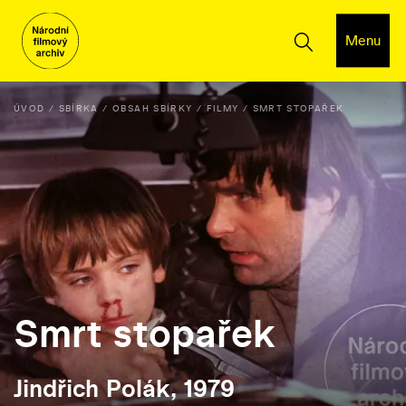
Menu
ÚVOD
SBÍRKA
OBSAH SBÍRKY
FILMY
SMRT STOPAŘEK
Smrt stopařek
Jindřich Polák, 1979