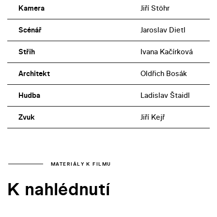
Kamera
Jiří Stöhr
Scénář
Jaroslav Dietl
Střih
Ivana Kačírková
Architekt
Oldřich Bosák
Hudba
Ladislav Štaidl
Zvuk
Jiří Kejř
MATERIÁLY K FILMU
K nahlédnutí