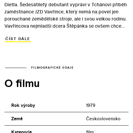
Dietla. Šedesátiletý debutant vypráví v Tchánovi příběh
zaměstnance JZD Vavřince, který nemá na povel jen
porouchané zemědělské stroje, ale i svou velkou rodinu.
Vavřincova nejmladší dcera Štěpánka se ovšem chce
vdát za mechanizátora ze sousední Šafářovy Lhoty a
ČÍST DÁLE
bojkotuje proto otcovo přání, aby studovala na vysoké
škole zemědělské. Vavřinec si myslí, že nakonec
prosadil svou, Štěpánka mu však nachystá překvapení…
V hlavních rolích lidové komedie z roku 1977 se objevili
Josef Bláha jako Vavřinec, Dagmar Veškrnová coby
FILMOGRAFICKÉ ÚDAJE
svéhlavá Štěpánka a Svatopluk Skopal v roli hrdinčina
O filmu
neústupného nápadníka. V roli dědečka se blýskl
Vlastimil Brodský.
Rok výroby
1979
Země
Československo
Kategorie
film