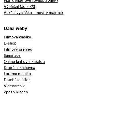
Plán genderové rovnosti (GEP)
Výpůjční řád 2023
Aukční vyhláška - movitý majetek
Další weby
Filmová klasika
E-shop
Filmový přehled
Iluminace
Online knihovní katalog
Digitální knihovna
Laterna magika
Databáze šifer
Videoarchiv
Zpět v kinech