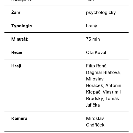
Žánr
psychologický
Typologie
hraný
Minutáž
75 min
Režie
Ota Koval
Hrají
Filip Renč,
Dagmar Bláhová,
Miloslav
Horáček, Antonín
Klepáč, Vlastimil
Brodský, Tomáš
Juřička
Kamera
Miroslav
Ondříček