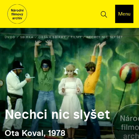
Menu
ÚVOD
SBÍRKA
OBSAH SBÍRKY
FILMY
NECHCI NIC SLYŠET
Nechci nic slyšet
Ota Koval, 1978