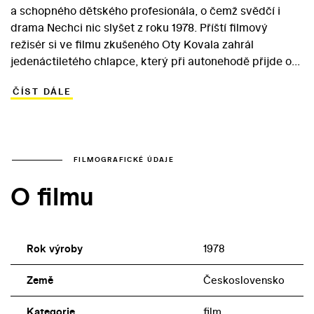
a schopného dětského profesionála, o čemž svědčí i
drama Nechci nic slyšet z roku 1978. Příští filmový
režisér si ve filmu zkušeného Oty Kovala zahrál
jedenáctiletého chlapce, který při autonehodě přijde o
rodiče a ani s pomocí odborníků a nové, pěstounské
ČÍST DÁLE
rodiny nezvládá psychické trauma. Markovi, který
odmítá mluvit, pomohou až tři herci kočovného
studentského divadla. Mimka přezdívaná Ona se
rozhodne chlapci pomoct a vrátit ho do normálního
světa… V roli obětavé studentky se objevila Dagmar
FILMOGRAFICKÉ ÚDAJE
Bláhová, herečka spojená především s účinkováním v
O filmu
brněnském divadle Na provázku a s řadou filmových rolí
(především ve Hře o jablko /1976/ Věry Chytilové). Partu
Markovy adoptivní matky se ujala Jana Brejchová.
Rok výroby
1978
Země
Československo
Kategorie
film