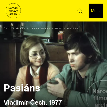
Menu
ÚVOD
SBÍRKA
OBSAH SBÍRKY
FILMY
PASIÁNS
Pasiáns
Vladimír Čech, 1977