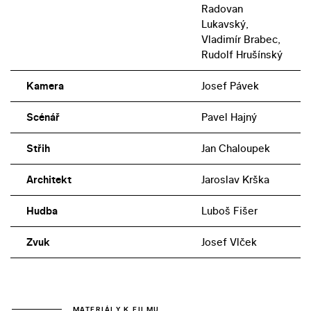
Radovan
Lukavský,
Vladimír Brabec,
Rudolf Hrušínský
Kamera
Josef Pávek
Scénář
Pavel Hajný
Střih
Jan Chaloupek
Architekt
Jaroslav Krška
Hudba
Luboš Fišer
Zvuk
Josef Vlček
MATERIÁLY K FILMU