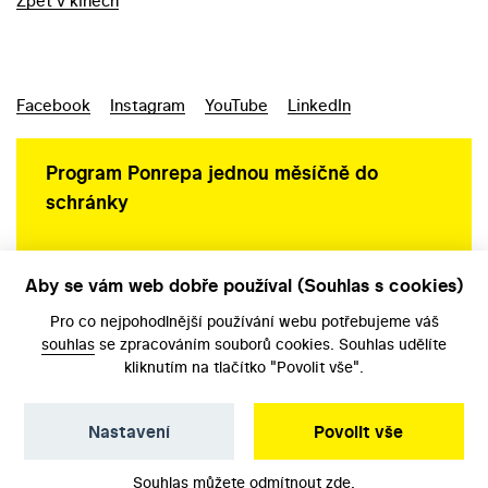
Zpět v kinech
Facebook
Instagram
YouTube
LinkedIn
Program Ponrepa jednou měsíčně do
schránky
Aby se vám web dobře používal (Souhlas s cookies)
Ochrana osobních údajů
Pro co nejpohodlnější používání webu potřebujeme váš
souhlas
se zpracováním souborů cookies. Souhlas udělíte
kliknutím na tlačítko "Povolit vše".
Nastavení
Povolit vše
©️ Národní filmový archiv, 2026
Souhlas můžete odmítnout
zde
.