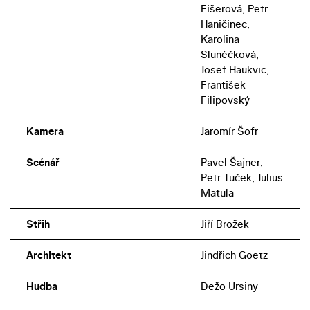
Fišerová, Petr
Haničinec,
Karolina
Slunéčková,
Josef Haukvic,
František
Filipovský
Kamera
Jaromír Šofr
Scénář
Pavel Šajner,
Petr Tuček, Julius
Matula
Střih
Jiří Brožek
Architekt
Jindřich Goetz
Hudba
Dežo Ursiny