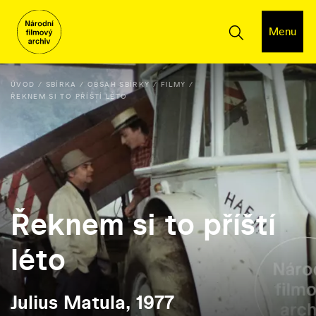
Menu
ÚVOD
SBÍRKA
OBSAH SBÍRKY
FILMY
ŘEKNEM SI TO PŘÍŠTÍ LÉTO
Řeknem si to příští
léto
Julius Matula, 1977