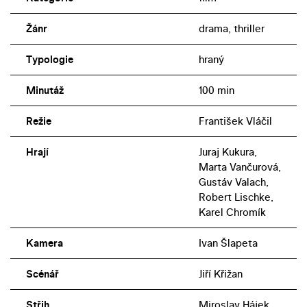
Žánr
drama, thriller
Typologie
hraný
Minutáž
100 min
Režie
František Vláčil
Hrají
Juraj Kukura,
Marta Vančurová,
Gustáv Valach,
Robert Lischke,
Karel Chromík
Kamera
Ivan Šlapeta
Scénář
Jiří Křižan
Střih
Miroslav Hájek