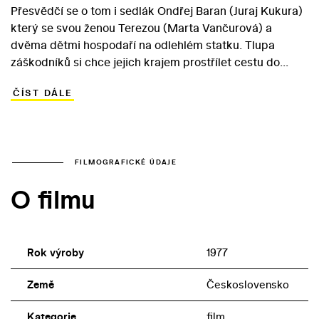
Přesvědčí se o tom i sedlák Ondřej Baran (Juraj Kukura)
který se svou ženou Terezou (Marta Vančurová) a
dvěma dětmi hospodaří na odlehlém statku. Tlupa
záškodníků si chce jejich krajem prostřílet cestu do
Rakouska a Baranovo stavení si vyberou jako své
ČÍST DÁLE
útočiště. Rodina se spolu s místním lékařem stává
rukojmími pěti mužů s vražednými úmysly a stoický
protagonista musí vymyslet způsob, jak ochránit své
nejbližší. Baladický příběh z Beskyd natočil režisér
František Vláčil podle námětu a scénáře Jiřího Křižana,
FILMOGRAFICKÉ ÚDAJE
který se k žánru easternu, případně „valašskému
O filmu
westernu“ vrátil ve filmu Je třeba zabít Sekala.
Dramaturgií pomalu utahované smyčky a dusivou
atmosféru umocňuje hudba Zdeňka Lišky. Snímek získal
kromě jiných ocenění také Křišťálový glóbus na XXI. MFF
Rok výroby
1977
v Karlových Varech v roce 1978.
Země
Československo
Kategorie
film