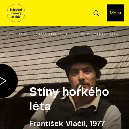
Menu
ÚVOD
SBÍRKA
OBSAH SBÍRKY
FILMY
STÍNY HORKÉHO LÉTA
Stíny horkého
léta
František Vláčil, 1977